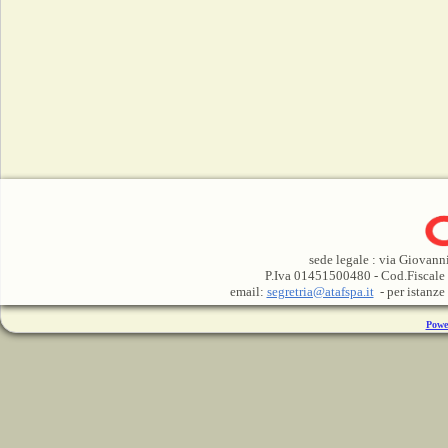
sede legale : via Giovann
P.Iva 01451500480 - Cod.Fiscale
email:
segretria@atafspa.it
- per istanze
Powe